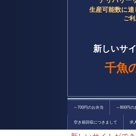
デリバリー
生産可能数に達
ご利
新しいサ
千魚
～700円のお弁当
～800円の
空き箱回収につきまして
求